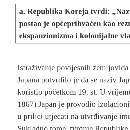
a. Republika Koreja tvrdi: „Na
postao je općeprihvaćen kao rez
ekspanzionizma i kolonijalne vl
Istraživanje povijesnih zemljovida
Japana potvrdilo je da se naziv Ja
koristio početkom 19. st. U vrijem
1867) Japan je provodio izolacionis
u prilici utjecati na utvrđivanje 
Sukladno tome, tvrdnje Republike 