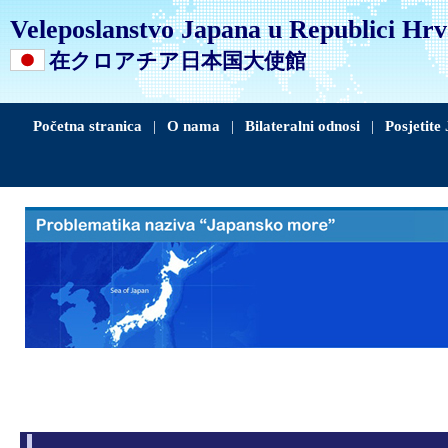
Veleposlanstvo Japana u Republici Hrv
在クロアチア日本国大使館
Početna stranica
|
O nama
|
Bilateralni odnosi
|
Posjetite