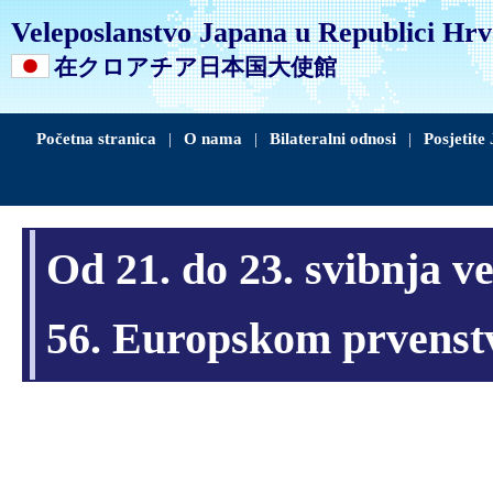
Veleposlanstvo Japana u Republici Hrv
在クロアチア日本国大使館
Početna stranica
|
O nama
|
Bilateralni odnosi
|
Posjetite
Od 21. do 23. svibnja ve
56. Europskom prvenstv