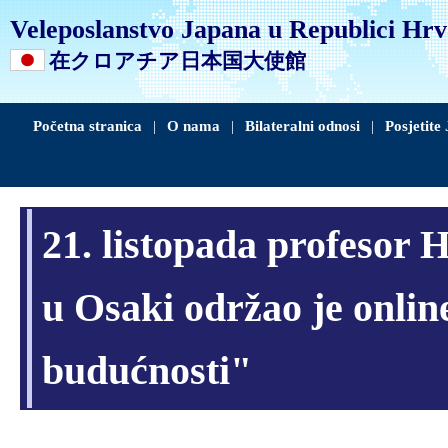
Veleposlanstvo Japana u Republici Hrv
在クロアチア日本国大使館
Početna stranica
|
O nama
|
Bilateralni odnosi
|
Posjetite
21. listopada profesor H
u Osaki održao je onlin
budućnosti"