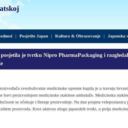
atskoj
 odnosi
|
Posjetite Japan
|
Kultura & Obrazovanje
|
Japanska v
ji posjetila je tvrtku Nipro PharmaPackaging i razgled
že
oizvođača sveobuhvatne medicinske opreme kupila je u travnju hrvatsk
e bavi proizvodnjom medicinske staklene ambalaže. Medicinska stakle
budućnosti se očekuje i širenje proizvodnje. Na dan posjeta veleposlanica
valitete proizvoda. Kroz aktivnu ulogu japanskih tvrtki, u polju medicin