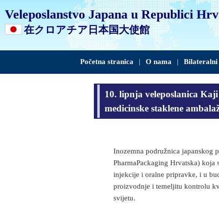
Veleposlanstvo Japana u Republici Hrv
在クロアチア日本国大使館
Početna stranica
|
O nama
|
Bilateralni
10. lipnja veleposlanica Ka
medicinske staklene ambala
Inozemna podružnica japanskog pr
PharmaPackaging Hrvatska) koja s
injekcije i oralne pripravke, i u 
proizvodnje i temeljitu kontrolu k
svijetu.