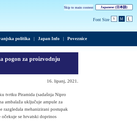
Japanese (日本語)
Skip to main content
L
M
Font Size
S
anjska politika
|
Japan Info
|
Poveznice
ala pogon za proizvodnju
16. lipanj, 2021.
u tvrtku Piramida (sadašnja Nipro
na ambalaža uključuje ampule za
 je razgledala mehanizirani postupak
e očekuje se hrvatski doprinos