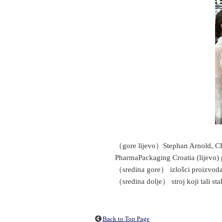
（gore lijevo）Stephan Arnold, CEO
PharmaPackaging Croatia (lijevo) 
（sredina gore） izlošci proizvoda
（sredina dolje） stroj koji tali st
Back to Top Page