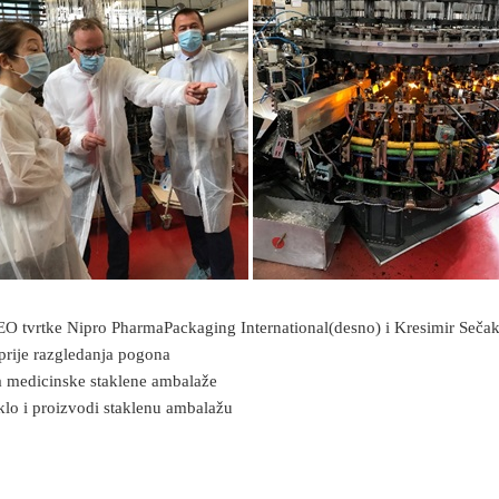
 tvrtke Nipro PharmaPackaging International(desno) i Kresimir Sečak,
prije razgledanja pogona
 medicinske staklene ambalaže
aklo i proizvodi staklenu ambalažu